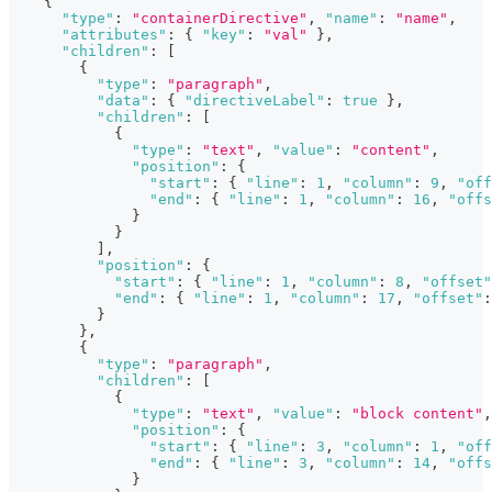
{
"type"
:
"containerDirective"
,
"name"
:
"name"
,
"attributes"
:
{
"key"
:
"val"
}
,
"children"
:
[
{
"type"
:
"paragraph"
,
"data"
:
{
"directiveLabel"
:
true
}
,
"children"
:
[
{
"type"
:
"text"
,
"value"
:
"content"
,
"position"
:
{
"start"
:
{
"line"
:
1
,
"column"
:
9
,
"off
"end"
:
{
"line"
:
1
,
"column"
:
16
,
"offs
}
}
]
,
"position"
:
{
"start"
:
{
"line"
:
1
,
"column"
:
8
,
"offset"
"end"
:
{
"line"
:
1
,
"column"
:
17
,
"offset"
:
}
}
,
{
"type"
:
"paragraph"
,
"children"
:
[
{
"type"
:
"text"
,
"value"
:
"block content"
,
"position"
:
{
"start"
:
{
"line"
:
3
,
"column"
:
1
,
"off
"end"
:
{
"line"
:
3
,
"column"
:
14
,
"offs
}