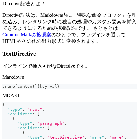
Directive記法とは？
Directive記法は、Markdown内に「特殊な命令ブロック」を埋
め込み、レンダリング時に独自の処理やカスタム要素を挿入
できるようにするための拡張記法です。 もともとは
CommonMarkの拡張案
のひとつで、プラグインを通して
HTMLやその他の出力形式に変換されます。
TextDirective
インラインで挿入可能なDirectiveです。
Markdown
:name[content]{key=val}
MDAST
{
"type"
:
"root"
,
"children"
:
[
{
"type"
:
"paragraph"
,
"children"
:
[
{
"type"
:
"textDirective"
,
"name"
:
"name"
,