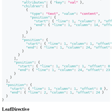
"attributes"
:
{
"key"
:
"val"
}
,
"children"
:
[
{
"type"
:
"text"
,
"value"
:
"content"
,
"position"
:
{
"start"
:
{
"line"
:
1
,
"column"
:
7
,
"off
"end"
:
{
"line"
:
1
,
"column"
:
14
,
"offs
}
}
]
,
"position"
:
{
"start"
:
{
"line"
:
1
,
"column"
:
1
,
"offset"
"end"
:
{
"line"
:
1
,
"column"
:
24
,
"offset"
:
}
}
]
,
"position"
:
{
"start"
:
{
"line"
:
1
,
"column"
:
1
,
"offset"
:
0
"end"
:
{
"line"
:
1
,
"column"
:
24
,
"offset"
:
23
}
}
]
,
"position"
:
{
"start"
:
{
"line"
:
1
,
"column"
:
1
,
"offset"
:
0
}
,
"end"
:
{
"line"
:
2
,
"column"
:
1
,
"offset"
:
24
}
}
}
LeafDirective