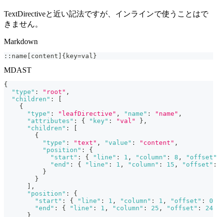
TextDirectiveと近い記法ですが、インラインで使うことはで
きません。
Markdown
::name[content]{key=val}
MDAST
{
"type"
:
"root"
,
"children"
:
[
{
"type"
:
"leafDirective"
,
"name"
:
"name"
,
"attributes"
:
{
"key"
:
"val"
}
,
"children"
:
[
{
"type"
:
"text"
,
"value"
:
"content"
,
"position"
:
{
"start"
:
{
"line"
:
1
,
"column"
:
8
,
"offset"
"end"
:
{
"line"
:
1
,
"column"
:
15
,
"offset"
:
}
}
]
,
"position"
:
{
"start"
:
{
"line"
:
1
,
"column"
:
1
,
"offset"
:
0
"end"
:
{
"line"
:
1
,
"column"
:
25
,
"offset"
:
24
}