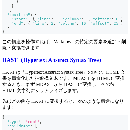
}
}
]
,
"position"
:
{
"start"
:
{
"line"
:
1
,
"column"
:
1
,
"offset"
:
0
}
,
"end"
:
{
"line"
:
2
,
"column"
:
16
,
"offset"
:
25
}
}
}
この構造を操作すれば、Markdown の特定の要素を追加・削
除・変換できます。
HAST（Hypertext Abstract Syntax Tree）
HAST は「Hypertext Abstract Syntax Tree」の略で、HTML 文
書を構造化した抽象構文木です。 MDAST を HTML に変換
するとき、まず MDAST から HAST に変換し、その後
HTML 文字列にシリアライズします。
先ほどの例を HAST に変換すると、次のような構造になり
ます:
{
"type"
:
"root"
,
"children"
:
[