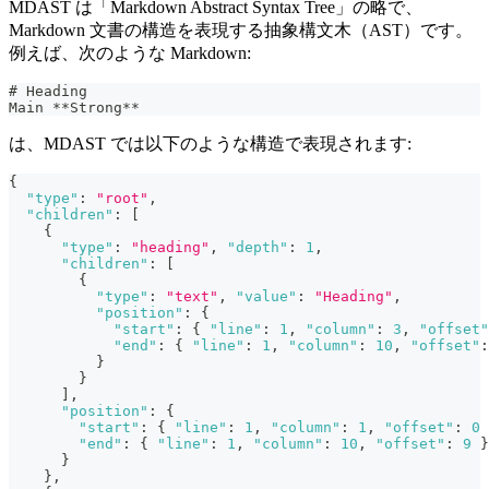
MDAST は「Markdown Abstract Syntax Tree」の略で、
Markdown 文書の構造を表現する抽象構文木（AST）です。
例えば、次のような Markdown:
#
 Heading
Main 
**
Strong
**
は、MDAST では以下のような構造で表現されます:
{
"type"
:
"root"
,
"children"
:
[
{
"type"
:
"heading"
,
"depth"
:
1
,
"children"
:
[
{
"type"
:
"text"
,
"value"
:
"Heading"
,
"position"
:
{
"start"
:
{
"line"
:
1
,
"column"
:
3
,
"offset"
"end"
:
{
"line"
:
1
,
"column"
:
10
,
"offset"
:
}
}
]
,
"position"
:
{
"start"
:
{
"line"
:
1
,
"column"
:
1
,
"offset"
:
0
"end"
:
{
"line"
:
1
,
"column"
:
10
,
"offset"
:
9
}
}
}
,