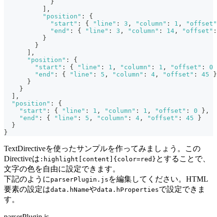
}
]
,
"position"
:
{
"start"
:
{
"line"
:
3
,
"column"
:
1
,
"offset"
"end"
:
{
"line"
:
3
,
"column"
:
14
,
"offset"
:
}
}
]
,
"position"
:
{
"start"
:
{
"line"
:
1
,
"column"
:
1
,
"offset"
:
0
"end"
:
{
"line"
:
5
,
"column"
:
4
,
"offset"
:
45
}
}
}
]
,
"position"
:
{
"start"
:
{
"line"
:
1
,
"column"
:
1
,
"offset"
:
0
}
,
"end"
:
{
"line"
:
5
,
"column"
:
4
,
"offset"
:
45
}
}
}
TextDirectiveを使ったサンプルを作ってみましょう。この
Directiveは
とすることで、
:highlight[content]{color=red}
文字の色を自由に設定できます。
下記のように
を編集してください。HTML
parserPlugin.js
要素の設定は
や
で設定できま
data.hName
data.hProperties
す。
parserPlugin.js