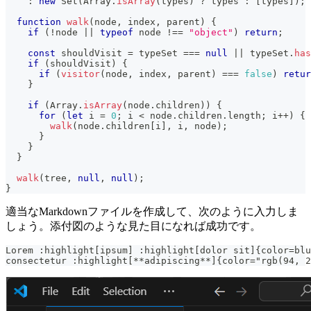
:
new
Set
(
Array
.
isArray
(
types
)
?
 types 
:
[
types
]
)
;
function
walk
(
node
,
 index
,
 parent
)
{
if
(
!
node 
||
typeof
 node 
!==
"object"
)
return
;
const
 shouldVisit 
=
 typeSet 
===
null
||
 typeSet
.
has
if
(
shouldVisit
)
{
if
(
visitor
(
node
,
 index
,
 parent
)
===
false
)
retur
}
if
(
Array
.
isArray
(
node
.
children
)
)
{
for
(
let
 i 
=
0
;
 i 
<
 node
.
children
.
length
;
 i
++
)
{
walk
(
node
.
children
[
i
]
,
 i
,
 node
)
;
}
}
}
walk
(
tree
,
null
,
null
)
;
}
適当なMarkdownファイルを作成して、次のように入力しま
しょう。添付図のような見た目になれば成功です。
Lorem :highlight[ipsum] :highlight[dolor sit]{color=blu
consectetur :highlight[**adipiscing**]{color="rgb(94, 2