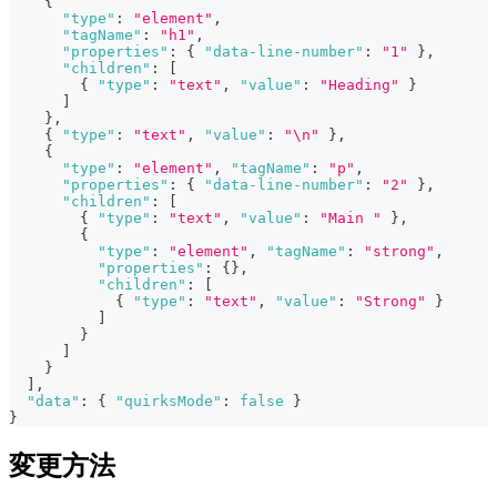
{
"type"
:
"element"
,
"tagName"
:
"h1"
,
"properties"
:
{
"data-line-number"
:
"1"
}
,
"children"
:
[
{
"type"
:
"text"
,
"value"
:
"Heading"
}
]
}
,
{
"type"
:
"text"
,
"value"
:
"\n"
}
,
{
"type"
:
"element"
,
"tagName"
:
"p"
,
"properties"
:
{
"data-line-number"
:
"2"
}
,
"children"
:
[
{
"type"
:
"text"
,
"value"
:
"Main "
}
,
{
"type"
:
"element"
,
"tagName"
:
"strong"
,
"properties"
:
{
}
,
"children"
:
[
{
"type"
:
"text"
,
"value"
:
"Strong"
}
]
}
]
}
]
,
"data"
:
{
"quirksMode"
:
false
}
}
変更方法