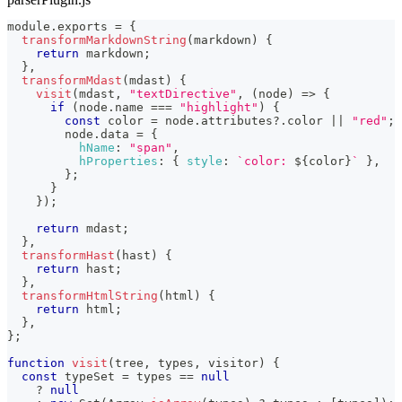
module
.
exports
=
{
transformMarkdownString
(
markdown
)
{
return
 markdown
;
}
,
transformMdast
(
mdast
)
{
visit
(
mdast
,
"textDirective"
,
(
node
)
=>
{
if
(
node
.
name
===
"highlight"
)
{
const
 color 
=
 node
.
attributes
?.
color 
||
"red"
;
        node
.
data
=
{
hName
:
"span"
,
hProperties
:
{
style
:
`
color: 
${
color
}
`
}
,
}
;
}
}
)
;
return
 mdast
;
}
,
transformHast
(
hast
)
{
return
 hast
;
}
,
transformHtmlString
(
html
)
{
return
 html
;
}
,
}
;
function
visit
(
tree
,
 types
,
 visitor
)
{
const
 typeSet 
=
 types 
==
null
?
null