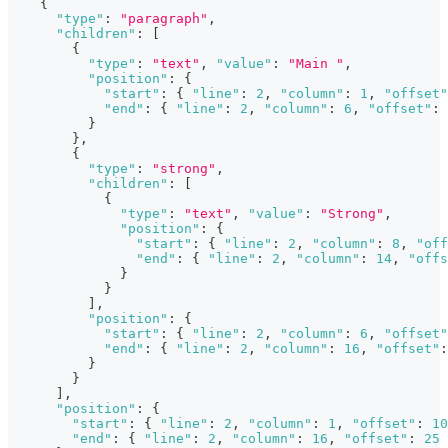
{
"type"
:
"paragraph"
,
"children"
:
[
{
"type"
:
"text"
,
"value"
:
"Main "
,
"position"
:
{
"start"
:
{
"line"
:
2
,
"column"
:
1
,
"offset"
"end"
:
{
"line"
:
2
,
"column"
:
6
,
"offset"
:
}
}
,
{
"type"
:
"strong"
,
"children"
:
[
{
"type"
:
"text"
,
"value"
:
"Strong"
,
"position"
:
{
"start"
:
{
"line"
:
2
,
"column"
:
8
,
"off
"end"
:
{
"line"
:
2
,
"column"
:
14
,
"offs
}
}
]
,
"position"
:
{
"start"
:
{
"line"
:
2
,
"column"
:
6
,
"offset"
"end"
:
{
"line"
:
2
,
"column"
:
16
,
"offset"
:
}
}
]
,
"position"
:
{
"start"
:
{
"line"
:
2
,
"column"
:
1
,
"offset"
:
10
"end"
:
{
"line"
:
2
,
"column"
:
16
,
"offset"
:
25