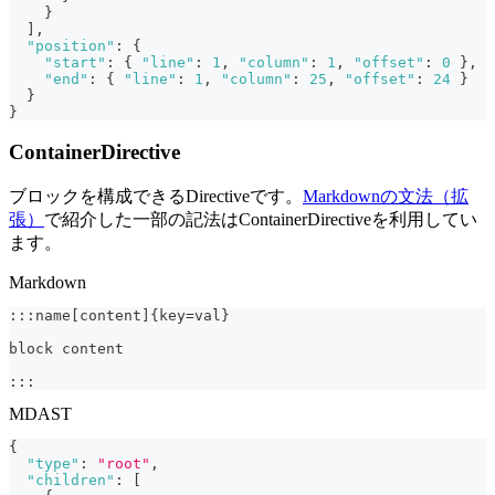
}
]
,
"position"
:
{
"start"
:
{
"line"
:
1
,
"column"
:
1
,
"offset"
:
0
}
,
"end"
:
{
"line"
:
1
,
"column"
:
25
,
"offset"
:
24
}
}
}
ContainerDirective
ブロックを構成できるDirectiveです。
Markdownの文法（拡
張）
で紹介した一部の記法はContainerDirectiveを利用してい
ます。
Markdown
:::name[content]{key=val}
block content
:::
MDAST
{
"type"
:
"root"
,
"children"
:
[