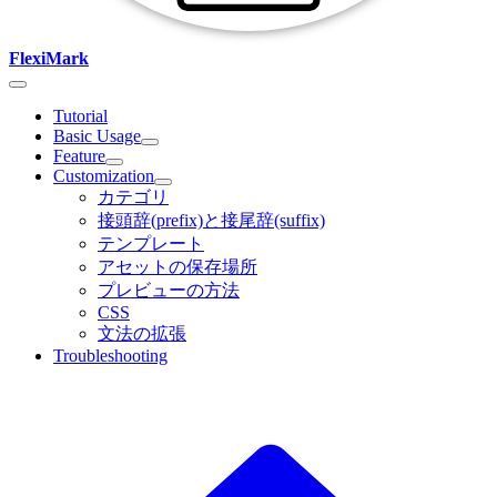
FlexiMark
Tutorial
Basic Usage
Feature
Customization
カテゴリ
接頭辞(prefix)と接尾辞(suffix)
テンプレート
アセットの保存場所
プレビューの方法
CSS
文法の拡張
Troubleshooting