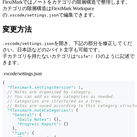
FlexiMarkではノートをカテゴリの階層構造で整理します。
カテゴリの階層構造はFlexiMark Workspace
の
で編集できます。
.vscode/settings.json
変更方法
を開き、下記の部分を修正してくだ
.vscode/settings.json
さい。日本語などの2バイト文字も可能です。
子カテゴリを持たないカテゴリは
のように記述で
"Life": {}
きます。
.vscode/settings.json
{
"fleximark.settingsVersion"
:
1
,
// Notes are organized by category.
// You can add as many categories as needed.
// Categories are structured as a tree.
// Notes are saved according to this category structu
"fleximark.noteCategories"
:
{
"General"
:
{
"Daily Notes"
:
{
}
,
"Progress Report"
:
{
}
}
,
"Tips"
:
{