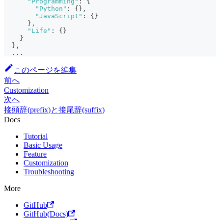
"Programming"
:
{
"Python"
:
{
}
,
"JavaScript"
:
{
}
}
,
"Life"
:
{
}
}
}
,
  ...
このページを編集
前へ
Customization
次へ
接頭辞(prefix)と接尾辞(suffix)
Docs
Tutorial
Basic Usage
Feature
Customization
Troubleshooting
More
GitHub
GitHub(Docs)